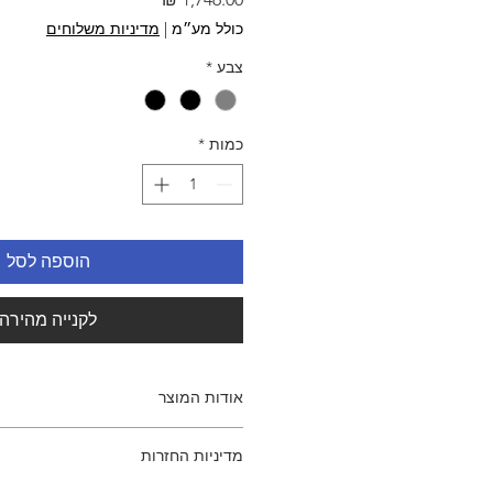
כולל מע״מ
|
מדיניות משלוחים
צבע
*
כמות
*
הוספה לסל
לקנייה מהירה
אודות המוצר
כסא מנהלים גבוה, ארגונומי ומעוצב
מדיניות החזרות
משענות ידיים מתכווננות לגובה, ל
מצויד במנגנון סינכרוני המאפשר כי