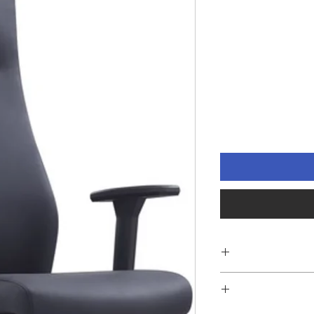
עומק ולצדדים
וון עצמת הנדנוד