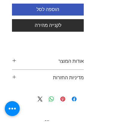
הוספה לסל
לקנייה מהירה
אודות המוצר
GENIDIA עוצב על מנת להגביר את
מדיניות החזרות
הפרודוקטיביות ואת תחושת הרווחה
בסביבת העבודה. שלא כמו מוצרים
ניתן להחזיר פריט תוך 7 ימים מיום
מסורתיים בתחום הישיבה, המנגנון של
הרכישה, בתנאי שהפריט באותו מצב כפי
GENIDIA, שמשלב טכנולוגיה של סיבי
שנמסר. יש להציג קבלה או הוכחת רכישה
פחם, מהונדס על מנת לייצר תנועה
בעת ההחזרה. החזר כספי יינתן באותה
דינמית חלקה ומאוזנת. כתוצאה מכך
שיטת תשלום שבה בוצעה הרכישה.
מושג שיפור במחזור הדם, צמצום ברמת
במידה והפריט פגום או נפגם בזמן
העייפות של המשתמש והסכנה לפגיעות
המשלוח, יימסר מוצר חדש תוך זמן סביר
בשרירי השלד יורדת למינימום.
או יינתן החזר כספי מלא. עבור החזרות