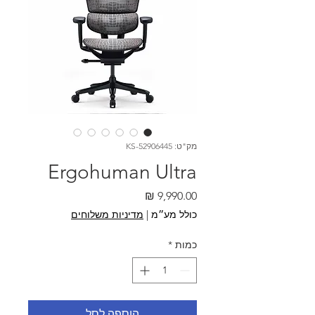
מק"ט: KS-52906445
Ergohuman Ultra
מחיר
כולל מע״מ
|
מדיניות משלוחים
כמות
*
הוספה לסל