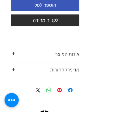
הוספה לסל
לקנייה מהירה
אודות המוצר
ספת המתנה/לובי תלת-מושבית בגמר
מדיניות החזרות
דמוי עור שחור או אפור
רגליים בצבע שחור
ניתן להחזיר פריט תוך 7 ימים מיום
W73 * D73 * H75
הרכישה, בתנאי שהפריט באותו מצב כפי
שנמסר. יש להציג קבלה או הוכחת רכישה
בעת ההחזרה. החזר כספי יינתן באותה
שיטת תשלום שבה בוצעה הרכישה.
במידה והפריט פגום או נפגם בזמן
המשלוח, יימסר מוצר חדש תוך זמן סביר
או יינתן החזר כספי מלא. עבור החזרות