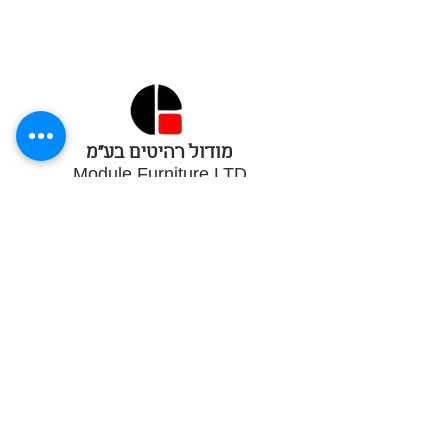
מודול רהיטים בע"מ
Module Furniture LTD
Quick Links
Home
About Us
Project
Produxts and Services
Accessibility
Contact Us
Module Furniture LTD.
23 Carlebach st.
Tel-Aviv,
6713221