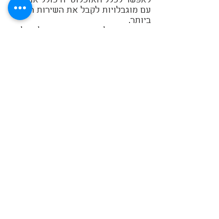
לאפשר לכלל האוכלוסייה כולל אנשים
עם מוגבלויות לקבל את השירות הנגיש
ביותר.
במידה ונתקלת בבעיה או בתקלה כלשהי
בנושא הנגישות, נשמח שתעדכן אותנו
בכך ואנו נעשה כל מאמץ למצוא עבורך
פתרון מתאים ולטפל בתקלה בהקדם ככל
שניתן.
להצעות לשיפור ניתן לפנות אלינו במייל:
info@module.co.il
מודול רהיטים בע"מ
Module Furniture LTD
Quick Links
Home