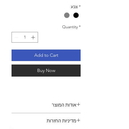
*
צבע
Quantity
*
Add to Cart
Buy Now
אודות המוצר
כסא מנהלים עם מושב וגב רשת, מתאים
מדיניות החזרות
לעבודה 24/7. הכסא ארגונומי ומרופד
רשת שחורה או אפורה. הוא כולל מנגנון