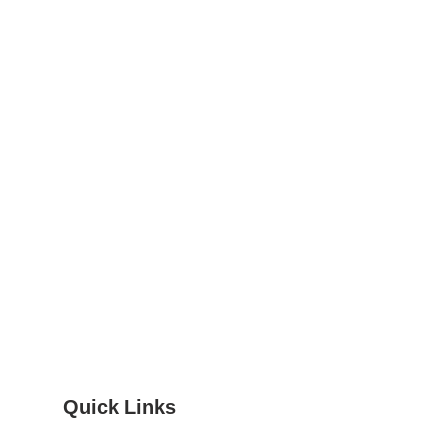
יימסר מוצר חדש תוך זמן סביר או יינת
עבור החזרות שאינן נובעות מפגם או 
להחזרה תחול על הלקוח.
Quick Links