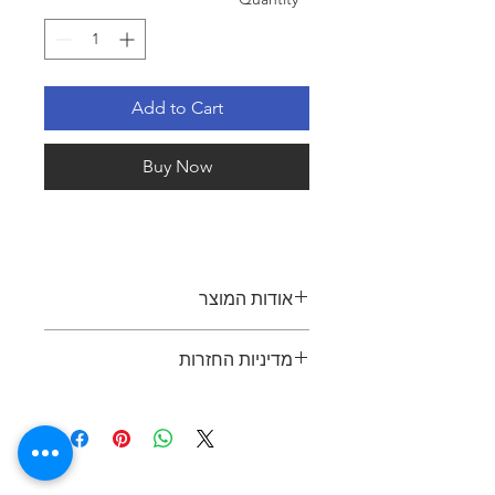
Add to Cart
Buy Now
אודות המוצר
כיסא ארגונומי מהדור החדש בעל
מדיניות החזרות
מבנה רחב במיוחד וכושר נשיאה עד
150 ק"ג. תמיכת גב אקטיבית.
ניתן להחזיר פריט תוך 7 ימים מיום
מתאים לישיבה ממושכת – עד 14
הרכישה, בתנאי שהפריט באותו מצב כפי
שעות עבודה ברצף
שנמסר. יש להציג קבלה או הוכחת רכישה
הדום רגליים נשלף מתחת למושב
בעת ההחזרה. החזר כספי יינתן באותה
למנוחה אופקית
שיטת תשלום שבה בוצעה הרכישה.