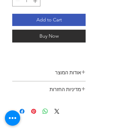
Add to Cart
Buy Now
אודות המוצר
כסא לחדר ישיבות בעיצוב חדשני
מדיניות החזרות
כסא נח המתאים לישיבות ממושכות
מנגנון סינכרוני בעל אפשרות נעילה
ניתן להחזיר פריט תוך 7 ימים מיום
בזווית רצויה או נדנוד מותאם ליושב
הרכישה, בתנאי שהפריט באותו מצב כפי
יש לבדוק טלפונית זמינות מלאי צבעי
שנמסר. יש להציג קבלה או הוכחת רכישה
בדי ריפוד.
בעת ההחזרה. החזר כספי יינתן באותה
שיטת תשלום שבה בוצעה הרכישה.
במידה והפריט פגום או נפגם בזמן